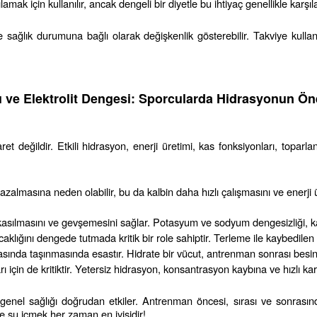
amak için kullanılır, ancak dengeli bir diyetle bu ihtiyaç genellikle karşıla
 ve sağlık durumuna bağlı olarak değişkenlik gösterebilir. Takviye kul
ı ve Elektrolit Dengesi: Sporcularda Hidrasyonun Ö
eğildir. Etkili hidrasyon, enerji üretimi, kas fonksiyonları, toparlanma
n azalmasına neden olabilir, bu da kalbin daha hızlı çalışmasını ve enerji
de kasılmasını ve gevşemesini sağlar. Potasyum ve sodyum dengesizliği, ka
aklığını dengede tutmada kritik bir role sahiptir. Terleme ile kaybedilen sıvı
rasında taşınmasında esastır. Hidrate bir vücut, antrenman sonrası besinle
rı için de kritiktir. Yetersiz hidrasyon, konsantrasyon kaybına ve hızlı 
nel sağlığı doğrudan etkiler. Antrenman öncesi, sırası ve sonrasında 
e su içmek her zaman en iyisidir!