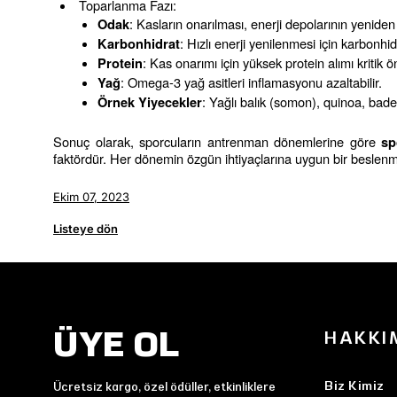
Toparlanma Fazı:
: Kasların onarılması, enerji depolarının yenide
Odak
: Hızlı enerji yenilenmesi için karbonhidra
Karbonhidrat
: Kas onarımı için yüksek protein alımı kritik 
Protein
: Omega-3 yağ asitleri inflamasyonu azaltabilir.
Yağ
: Yağlı balık (somon), quinoa, bade
Örnek Yiyecekler
Sonuç olarak, sporcuların antrenman dönemlerine göre 
sp
faktördür. Her dönemin özgün ihtiyaçlarına uygun bir beslenme
Ekim 07, 2023
Listeye dön
ÜYE OL
HAKKI
Biz Kimiz
Ücretsiz kargo, özel ödüller, etkinliklere