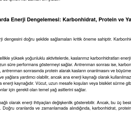
rda Enerji Dengelemesi: Karbonhidrat, Protein ve Y
ji dengesini doğru şekilde sağlamaları kritik öneme sahiptir. Karbonhi
llikle yüksek yoğunluklu aktivitelerde, kaslarımız karbonhidratları enerji
zun süre performans göstermeyi sağlar. Antrenman sonrası ise, karbonhi
r, antrenman sonrasında protein alarak kasların onarılmasını ve büyümes
ve yağlara yardımcı olabilir, ancak ana enerji kaynağı olarak kullanılmaz
 enerji kaynağıdır. Vücut, uzun mesafe koşuları veya bisiklet sürme gibi a
lar için gerekli olan temel yağ asitlerini sağlar.
 olarak enerji ihtiyaçları değişkenlik gösterebilir. Ancak, bu üç besin ö
ir. Doğru oranlarda ve zamanlamada alındığında, karbonhidrat, protein 