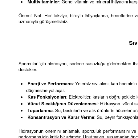
: Genel vitamin ve mineral ihtiyacını karşıl
Multivitaminler
Önemli Not: Her takviye, bireyin ihtiyaçlarına, hedeflerine
uzmanıyla görüşmelisiniz.
Sıv
Sporcular için hidrasyon, sadece susuzluğu gidermekten ibaret d
destekler.
: Yetersiz sıvı alımı, kan hacmini
Enerji ve Performans
düşmesine yol açar.
: Elektrolitler, kasların doğru şekil
Kas Fonksiyonları
: Hidrasyon, vücut sıc
Vücut Sıcaklığının Düzenlenmesi
: Su, besinlerin ve atık ürünlerin hücreler a
Toparlanma
: Su, beyin fonksiyonla
Konsantrasyon ve Karar Verme
Hidrasyonun önemini anlamak, sporculuk performansını ve ge
performans için kritik bir adımdır. Unutmayın, susamadan önc