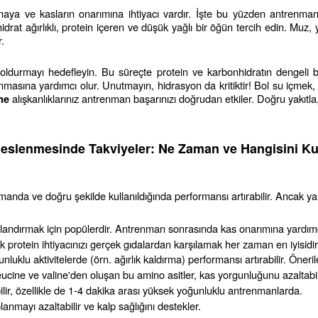
ya ve kasların onarımına ihtiyacı vardır. İşte bu yüzden antrenman
rat ağırlıklı, protein içeren ve düşük yağlı bir öğün tercih edin. Muz,
.
oldurmayı hedefleyin. Bu süreçte protein ve karbonhidratın dengeli bir
nmasına yardımcı olur. Unutmayın, hidrasyon da kritiktir! Bol su içmek, t
 alışkanlıklarınız antrenman başarınızı doğrudan etkiler. Doğru yakıtla
me
eslenmesinde Takviyeler: Ne Zaman ve Hangisini Ku
amanda ve doğru şekilde kullanıldığında performansı artırabilir. Ancak yan
landırmak için popülerdir. Antrenman sonrasında kas onarımına yardımcı ol
ak protein ihtiyacınızı gerçek gıdalardan karşılamak her zaman en iyisidir
ğunluklu aktivitelerde (örn. ağırlık kaldırma) performansı artırabilir. Öner
eucine ve valine'den oluşan bu amino asitler, kas yorgunluğunu azaltabili
ir, özellikle de 1-4 dakika arası yüksek yoğunluklu antrenmanlarda.
lanmayı azaltabilir ve kalp sağlığını destekler.