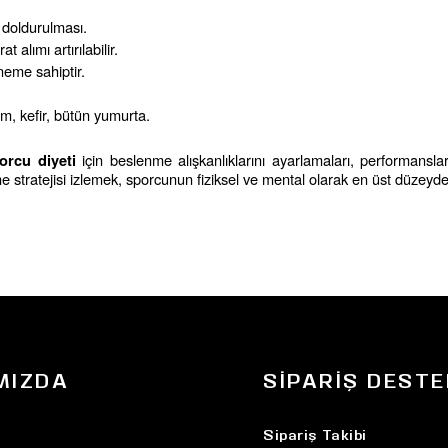
n doldurulması.
t alımı artırılabilir.
öneme sahiptir.
m, kefir, bütün yumurta.
 için beslenme alışkanlıklarını ayarlamaları, performansları
orcu diyeti
 stratejisi izlemek, sporcunun fiziksel ve mental olarak en üst düzeyde
MIZDA
SIPARIŞ DESTE
Sipariş Takibi