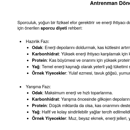
Antrenman Dönem
Sporculuk, yoğun bir fiziksel efor gerektirir ve enerji ihtiy
için önerilen 
 rehberi:
sporcu diyeti
Hazırlık Fazı:
: Enerji depolarını doldurmak, kas kütlesini artır
Odak
: Yüksek enerji ihtiyacı karşılamak için k
Karbonhidrat
: Kas büyümesi ve onarımı için yüksek protein
Protein
: Temel enerji kaynağı olarak yeterli yağ tüketimi 
Yağ
: Yulaf ezmesi, tavuk göğsü, yumur
Örnek Yiyecekler
Yarışma Fazı:
: Maksimum enerji ve hızlı toparlanma.
Odak
: Yarışma öncesinde glikojen depolarını
Karbonhidrat
: Düşük miktarda da olsa, kas onarımını deste
Protein
: Hafif ve kolay sindirilebilir yağlar tercih edilmelidi
Yağ
: Muz, beyaz ekmek, enerji jelleri, 
Örnek Yiyecekler