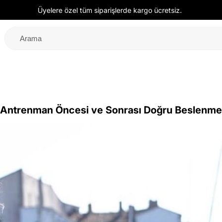
Üyelere özel tüm siparişlerde kargo ücretsiz.
Antrenman Öncesi ve Sonrası Doğru Beslenme