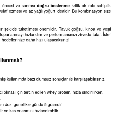
 öncesi ve sonrası 
 kritik bir role sahiptir. 
doğru beslenme
 yulaf ezmesi ve az yağlı yoğurt idealdir. Bu kombinasyon size 
 şekilde tüketilmesi önemlidir. Tavuk göğsü, kinoa ve yeşil 
oparlanmayı hızlandırır ve performansınızı zirvede tutar. İster 
, hedeflerinize daha hızlı ulaşacaksınız!
llanmalı?
lış kullanımda bazı olumsuz sonuçlar ile karşılaşabilirsiniz.
ması için tercih edilen whey protein, hızla sindirilirken, 
.
ilen doz, genellikle günde 5 gramdır.
r ve kas onarımını hızlandırabilir.