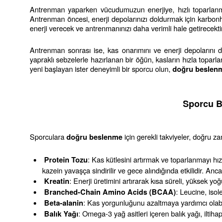
Antrenman yaparken vücudumuzun enerjiye, hızlı toparlanma
Antrenman öncesi, enerji depolarınızı doldurmak için karbonhid
enerji verecek ve antrenmanınızı daha verimli hale getirecektir
Antrenman sonrası ise, kas onarımını ve enerji depolarını d
yapraklı sebzelerle hazırlanan bir öğün, kasların hızla toparla
yeni başlayan ister deneyimli bir sporcu olun, 
doğru beslen
Sporcu B
Sporculara 
 için gerekli takviyeler, doğru z
doğru beslenme
: Kas kütlesini artırmak ve toparlanmayı hız
Protein Tozu
kazein yavaşça sindirilir ve gece alındığında etkilidir. Anc
: Enerji üretimini artırarak kısa süreli, yüksek yo
Kreatin
: Leucine, isol
Branched-Chain Amino Acids (BCAA)
: Kas yorgunluğunu azaltmaya yardımcı olabil
Beta-alanin
: Omega-3 yağ asitleri içeren balık yağı, iltihap
Balık Yağı