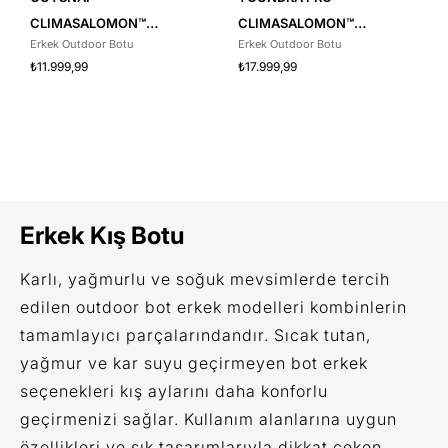
CLIMASALOMON™
CLIMASALOMON™
Erkek Outdoor Botu
Erkek Outdoor Botu
WATERPROOF
WATERPROOF
₺11.999,99
₺17.999,99
Erkek Kış Botu
Karlı, yağmurlu ve soğuk mevsimlerde tercih
edilen outdoor bot erkek modelleri kombinlerin
tamamlayıcı parçalarındandır. Sıcak tutan,
yağmur ve kar suyu geçirmeyen bot erkek
seçenekleri kış aylarını daha konforlu
geçirmenizi sağlar. Kullanım alanlarına uygun
özellikleri ve şık tasarımlarıyla dikkat çeken