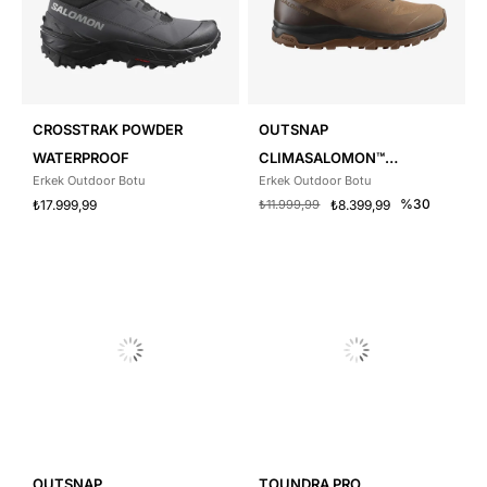
CROSSTRAK POWDER
OUTSNAP
WATERPROOF
CLIMASALOMON™
Erkek Outdoor Botu
Erkek Outdoor Botu
WATERPROOF
%30
₺17.999,99
₺11.999,99
₺8.399,99
OUTSNAP
TOUNDRA PRO