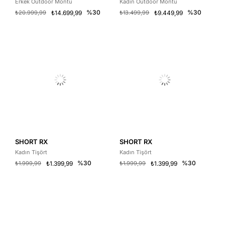
Erkek Outdoor Montu
Kadın Outdoor Montu
%30
%30
₺20.999,99
₺14.699,99
₺13.499,99
₺9.449,99
SHORT RX
SHORT RX
Kadın Tişört
Kadın Tişört
%30
%30
₺1.999,99
₺1.399,99
₺1.999,99
₺1.399,99