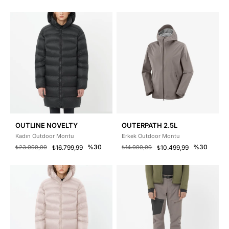
OUTLINE NOVELTY
OUTERPATH 2.5L
Kadın Outdoor Montu
Erkek Outdoor Montu
%30
%30
₺23.999,99
₺16.799,99
₺14.999,99
₺10.499,99