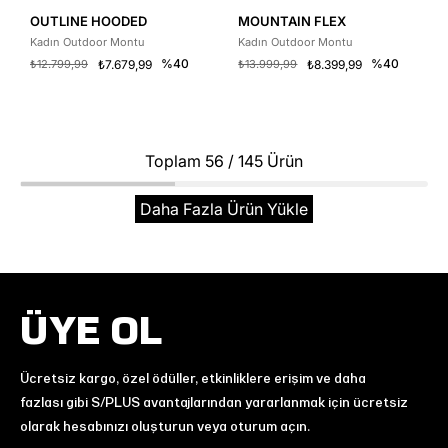
OUTLINE HOODED
MOUNTAIN FLEX
Kadın Outdoor Montu
Kadın Outdoor Montu
%40
%40
₺12.799,99
₺7.679,99
₺13.999,99
₺8.399,99
Toplam
56
/
145
Ürün
Daha Fazla Ürün Yükle
ÜYE OL
Ücretsiz kargo, özel ödüller, etkinliklere erişim ve daha
fazlası gibi S/PLUS avantajlarından yararlanmak için ücretsiz
olarak hesabınızı oluşturun veya oturum açın.