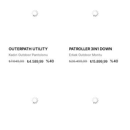
OUTERPATH UTILITY
PATROLLER 3IN1 DOWN
Kadın Outdoor Pantolonu
Erkek Outdoor Montu
%40
%40
₺7.649,99
₺4.589,99
₺26.499,99
₺15.899,99