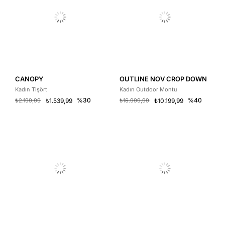
CANOPY
OUTLINE NOV CROP DOWN
Kadın Tişört
Kadın Outdoor Montu
%30
%40
₺2.199,99
₺1.539,99
₺16.999,99
₺10.199,99