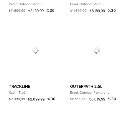
Kadın Outdoor Montu
Erkek Outdoor Montu
%30
%30
₺11.699,99
₺8.189,99
₺11.699,99
₺8.189,99
TRACKLINE
OUTERPATH 2.5L
Kadın Tişört
Erkek Outdoor Pantolonu
%30
%30
₺2.999,99
₺2.099,99
₺8.599,99
₺6.019,99