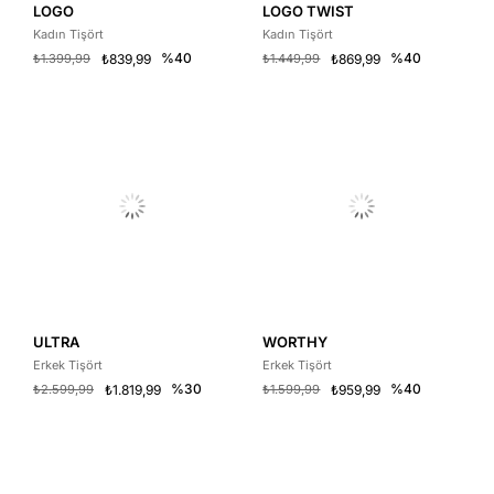
LOGO
LOGO TWIST
Kadın Tişört
Kadın Tişört
%40
%40
₺1.399,99
₺839,99
₺1.449,99
₺869,99
ULTRA
WORTHY
Erkek Tişört
Erkek Tişört
%30
%40
₺2.599,99
₺1.819,99
₺1.599,99
₺959,99