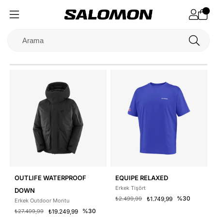
OUTLIFE WATERPROOF
EQUIPE RELAXED
Erkek Tişört
DOWN
%30
₺2.499,99
₺1.749,99
Erkek Outdoor Montu
%30
₺27.499,99
₺19.249,99