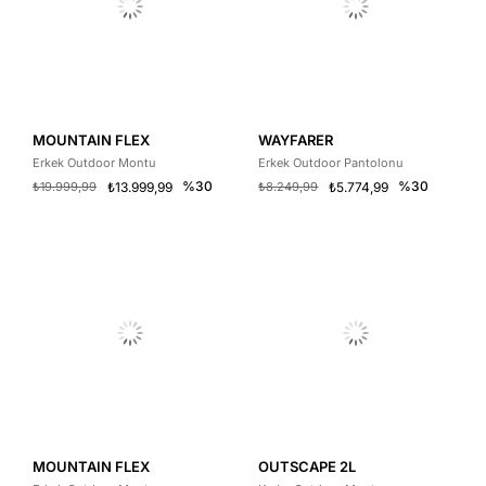
MOUNTAIN FLEX
WAYFARER
Erkek Outdoor Montu
Erkek Outdoor Pantolonu
%30
%30
₺19.999,99
₺13.999,99
₺8.249,99
₺5.774,99
MOUNTAIN FLEX
OUTSCAPE 2L