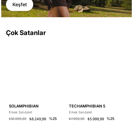
Keşfet
Çok Satanlar
SOLAMPHIBIAN
TECHAMPHIBIAN 5
S
Erkek Sandalet
Erkek Sandalet
Er
%25
%25
₺10.999,99
₺8.249,99
₺7.999,99
₺5.999,99
₺1