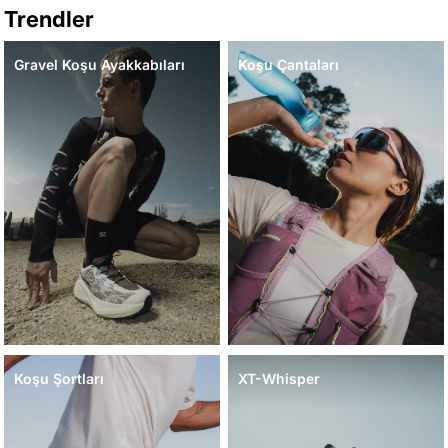
Trendler
Gravel Koşu Ayakkabıları
Koşu Çantaları
Koşu Şortları
XT-Whisper