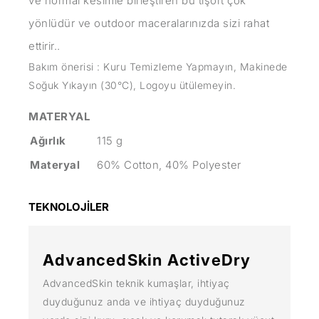
ve normal kesimle birleştiren bu tişört çok
yönlüdür ve outdoor maceralarınızda sizi rahat
ettirir..
Bakım önerisi : Kuru Temizleme Yapmayın, Makinede
Soğuk Yıkayın (30°C), Logoyu ütülemeyin.
MATERYAL
Ağırlık
115 g
Materyal
60% Cotton, 40% Polyester
TEKNOLOJİLER
AdvancedSkin ActiveDry
AdvancedSkin teknik kumaşlar, ihtiyaç
duyduğunuz anda ve ihtiyaç duyduğunuz