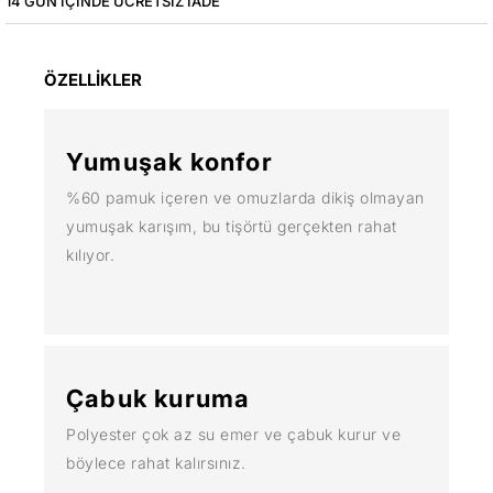
14 GÜN IÇINDE ÜCRETSIZ IADE
ÖZELLİKLER
Yumuşak konfor
%60 pamuk içeren ve omuzlarda dikiş olmayan
yumuşak karışım, bu tişörtü gerçekten rahat
kılıyor.
Çabuk kuruma
Polyester çok az su emer ve çabuk kurur ve
böylece rahat kalırsınız.