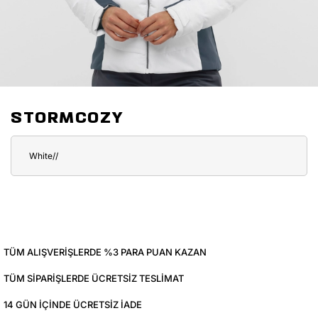
STORMCOZY
White//
TÜM ALIŞVERIŞLERDE %3 PARA PUAN KAZAN
TÜM SIPARIŞLERDE ÜCRETSIZ TESLIMAT
14 GÜN IÇINDE ÜCRETSIZ IADE