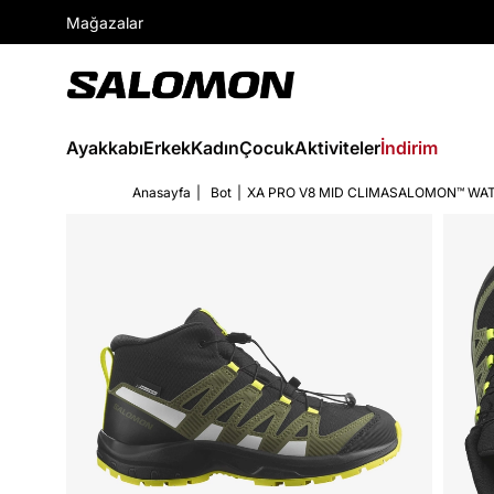
Mağazalar
Ayakkabı
Erkek
Kadın
Çocuk
Aktiviteler
İndirim
Anasayfa
Bot
XA PRO V8 MID CLIMASALOMON™ WA