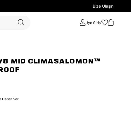
Bize Ulaşın
Üye Girişi
V8 MID CLIMASALOMON™
ROOF
e Haber Ver