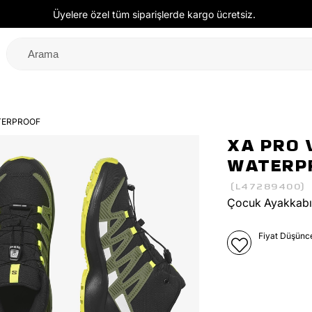
Üyelere özel tüm siparişlerde kargo ücretsiz.
TERPROOF
XA PRO 
WATERP
(L47289400)
Çocuk Ayakkabı
Fiyat Düşünc