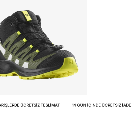
ARIŞLERDE ÜCRETSIZ TESLIMAT
14 GÜN IÇINDE ÜCRETSIZ IADE