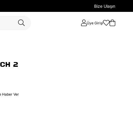
Bize Ulaşın
Üye Girişi
CH 2
e Haber Ver