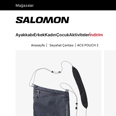
Mağazalar
Ayakkabı
Erkek
Kadın
Çocuk
Aktiviteler
İndirim
Anasayfa
Seyahat Çantası
ACS POUCH 2