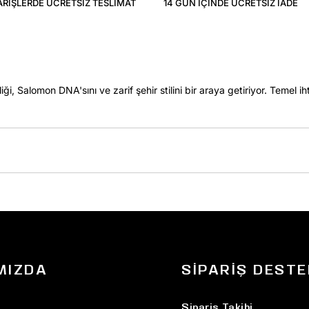
ARIŞLERDE ÜCRETSIZ TESLIMAT
14 GÜN IÇINDE ÜCRETSIZ IADE
, Salomon DNA'sını ve zarif şehir stilini bir araya getiriyor. Temel iht
MIZDA
SIPARIŞ DESTE
Sipariş Takibi