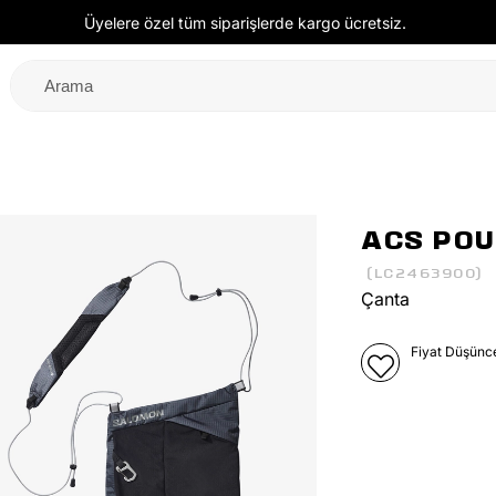
Üyelere özel tüm siparişlerde kargo ücretsiz.
ACS POU
(LC2463900)
Çanta
Fiyat Düşünc