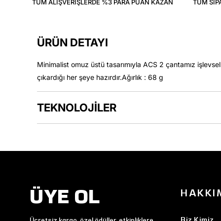
TÜM ALIŞVERIŞLERDE %3 PARA PUAN KAZAN
TÜM SIP
ÜRÜN DETAYI
Minimalist omuz üstü tasarımıyla ACS 2 çantamız işlevselliği
çıkardığı her şeye hazırdır.Ağırlık : 68 g
TEKNOLOJİLER
ÜYE OL
HAKKI
Biz Kimiz
Ücretsiz kargo, özel ödüller, etkinliklere