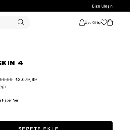
Bize Ulaşın
Üye Girişi
SKIN 4
399,99
₺3.079,99
eği
e Haber Ver