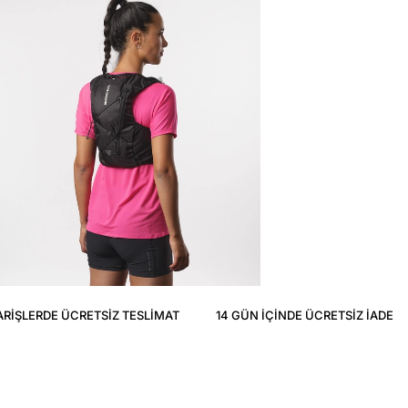
ARIŞLERDE ÜCRETSIZ TESLIMAT
14 GÜN IÇINDE ÜCRETSIZ IADE