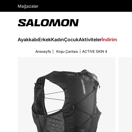
Mağazalar
Ayakkabı
Erkek
Kadın
Çocuk
Aktiviteler
İndirim
Anasayfa
Koşu Çantası
ACTIVE SKIN 4