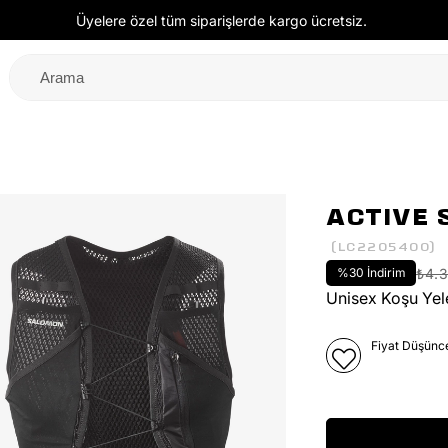
Üyelere özel tüm siparişlerde kargo ücretsiz.
ACTIVE 
(LC2205400)
%
30
İndirim
₺4.
Unisex Koşu Yel
Fiyat Düşünc