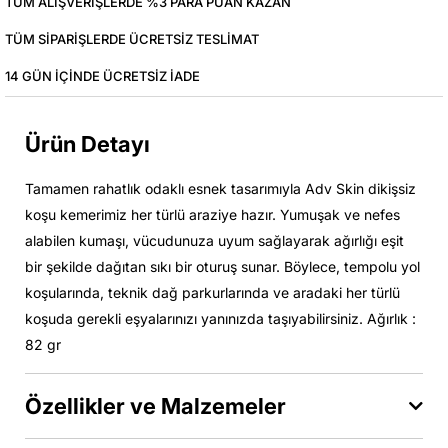
TÜM ALIŞVERIŞLERDE %3 PARA PUAN KAZAN
TÜM SIPARIŞLERDE ÜCRETSIZ TESLIMAT
14 GÜN IÇINDE ÜCRETSIZ IADE
Ürün Detayı
Tamamen rahatlık odaklı esnek tasarımıyla Adv Skin dikişsiz
koşu kemerimiz her türlü araziye hazır. Yumuşak ve nefes
alabilen kumaşı, vücudunuza uyum sağlayarak ağırlığı eşit
bir şekilde dağıtan sıkı bir oturuş sunar. Böylece, tempolu yol
koşularında, teknik dağ parkurlarında ve aradaki her türlü
koşuda gerekli eşyalarınızı yanınızda taşıyabilirsiniz. Ağırlık :
82 gr
Özellikler ve Malzemeler