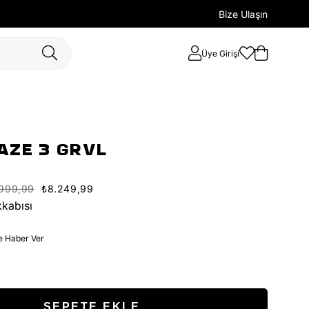
Bize Ulaşın
Üye Girişi
AZE 3 GRVL
.999,99
₺8.249,99
kabısı
e Haber Ver