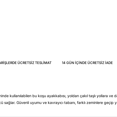
ARIŞLERDE ÜCRETSIZ TESLIMAT
14 GÜN IÇINDE ÜCRETSIZ IADE
eminde kullanılabilen bu koşu ayakkabısı, yoldan çakıl taşlı yollara 
ü sağlar. Güvenli uyumu ve kavrayıcı tabanı, farklı zeminlere geçip ye