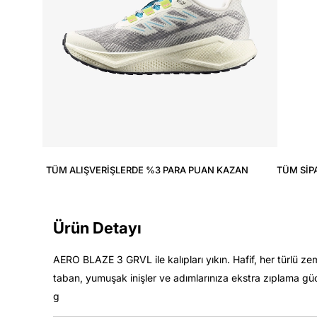
TÜM ALIŞVERIŞLERDE %3 PARA PUAN KAZAN
TÜM SIP
Ürün Detayı
AERO BLAZE 3 GRVL ile kalıpları yıkın. Hafif, her türlü z
taban, yumuşak inişler ve adımlarınıza ekstra zıplama güc
g