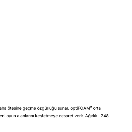
ve daha ötesine geçme özgürlüğü sunar. optiFOAM² orta
ni oyun alanlarını keşfetmeye cesaret verir. Ağırlık : 248