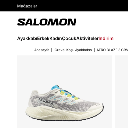
Mağazalar
Ayakkabı
Erkek
Kadın
Çocuk
Aktiviteler
İndirim
Anasayfa
Gravel Koşu Ayakkabısı
AERO BLAZE 3 GR