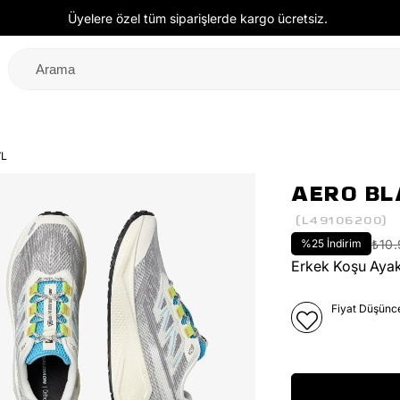
Üyelere özel tüm siparişlerde kargo ücretsiz.
VL
AERO BL
(L49106200)
%
25
İndirim
₺10
Erkek Koşu Ayak
Fiyat Düşünc