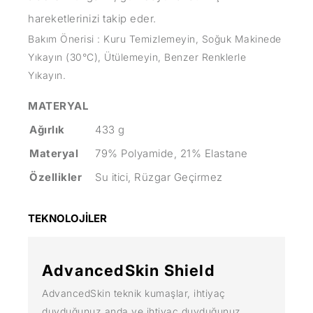
hareketlerinizi takip eder.
Bakım Önerisi : Kuru Temizlemeyin, Soğuk Makinede
Yıkayın (30°C), Ütülemeyin, Benzer Renklerle
Yıkayın.
MATERYAL
Ağırlık
433 g
Materyal
79% Polyamide, 21% Elastane
Özellikler
Su itici, Rüzgar Geçirmez
TEKNOLOJİLER
AdvancedSkin Shield
AdvancedSkin teknik kumaşlar, ihtiyaç
duyduğunuz anda ve ihtiyaç duyduğunuz