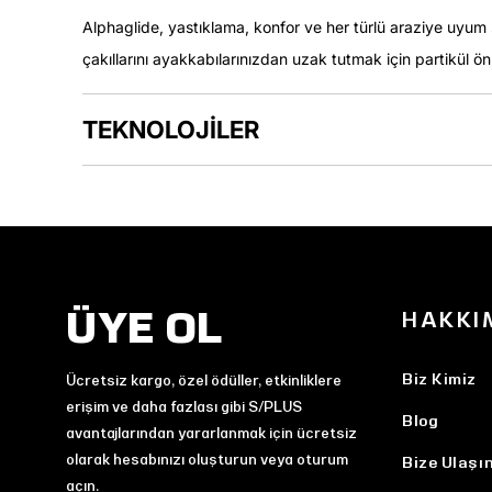
Alphaglide, yastıklama, konfor ve her türlü araziye uyu
çakıllarını ayakkabılarınızdan uzak tutmak için partikül ön
TEKNOLOJİLER
ÜYE OL
HAKKI
Biz Kimiz
Ücretsiz kargo, özel ödüller, etkinliklere
erişim ve daha fazlası gibi S/PLUS
Blog
avantajlarından yararlanmak için ücretsiz
olarak hesabınızı oluşturun veya oturum
Bize Ulaşı
açın.