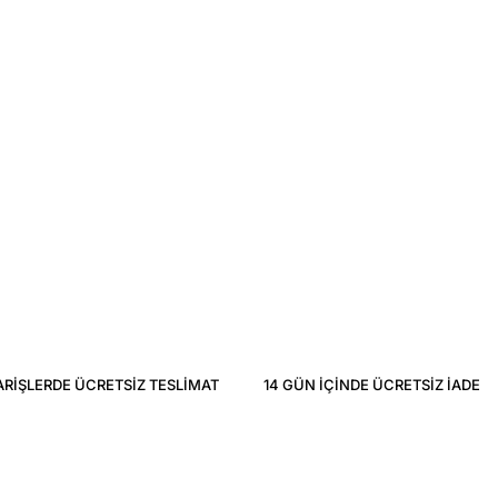
ARIŞLERDE ÜCRETSIZ TESLIMAT
14 GÜN IÇINDE ÜCRETSIZ IADE