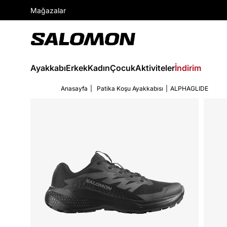
Mağazalar
Ayakkabı
Erkek
Kadın
Çocuk
Aktiviteler
İndirim
Anasayfa
Patika Koşu Ayakkabısı
ALPHAGLIDE