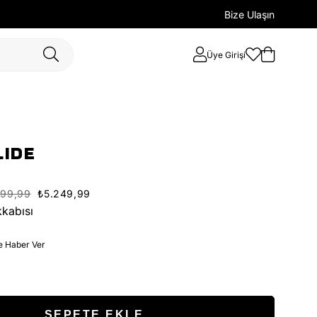
Bize Ulaşın
Üye Girişi
IDE
999,99
₺5.249,99
kabısı
e Haber Ver