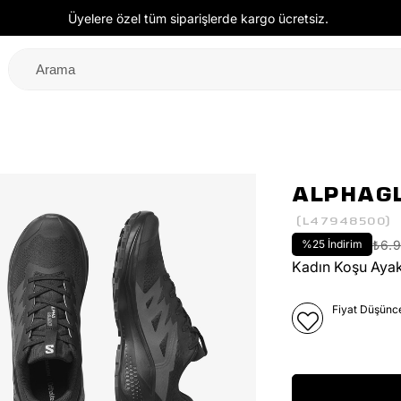
Üyelere özel tüm siparişlerde kargo ücretsiz.
ALPHAGL
(L47948500)
%
25
İndirim
₺6.
Kadın Koşu Ayak
Fiyat Düşünc