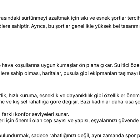
sındaki sürtünmeyi azaltmak için sıkı ve esnek şortlar tercih e
re sahiptir. Ayrıca, bu şortlar genellikle yüksek bel tasarımı
 hava koşullarına uygun kumaşlar ön plana çıkar. Su itici özel
plere sahip olması, haritalar, pusula gibi ekipmanları taşımayı k
ik, hızlı kuruma, esneklik ve dayanıklılık gibi özellikler önem 
 ve kişisel rahatlığa göre değişir. Bazı kadınlar daha kısa şor
ı farklı konfor seviyeleri sunar.
eri için önemli olan cep sayısı ve yapısı, eşyalarınızı güvende 
bulundurmak, sadece rahatlığınızı değil, aynı zamanda spor