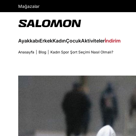
Mağazalar
Ayakkabı
Erkek
Kadın
Çocuk
Aktiviteler
İndirim
Anasayfa
Blog
Kadın Spor Şort Seçimi Nasıl Olmalı?