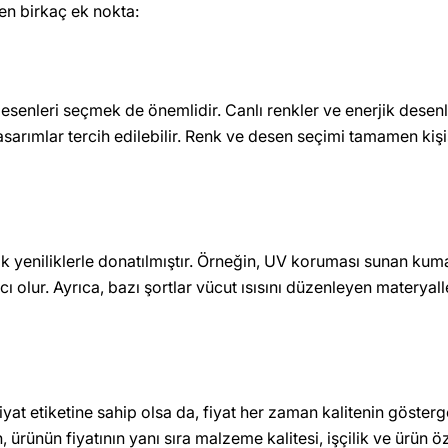
n birkaç ek nokta:
nleri seçmek de önemlidir. Canlı renkler ve enerjik desenler,
asarımlar tercih edilebilir. Renk ve desen seçimi tamamen kişi
k yeniliklerle donatılmıştır. Örneğin, UV koruması sunan kuma
olur. Ayrıca, bazı şortlar vücut ısısını düzenleyen materyalle
iyat etiketine sahip olsa da, fiyat her zaman kalitenin gösterge
ünün fiyatının yanı sıra malzeme kalitesi, işçilik ve ürün öze