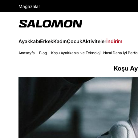
Mağazalar
Ayakkabı
Erkek
Kadın
Çocuk
Aktiviteler
İndirim
Anasayfa
Blog
Koşu Ayakkabısı ve Teknoloji: Nasıl Daha İyi Perf
Koşu Aya