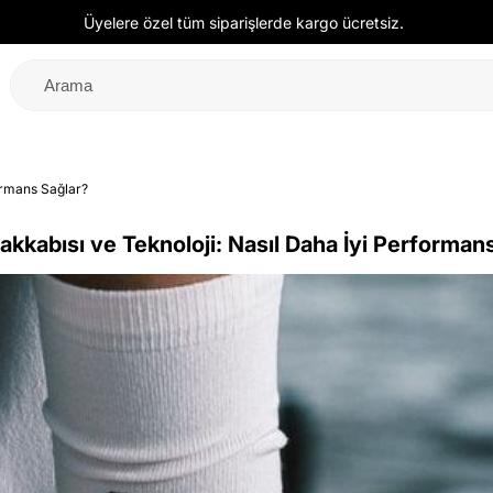
Üyelere özel tüm siparişlerde kargo ücretsiz.
ormans Sağlar?
kkabısı ve Teknoloji: Nasıl Daha İyi Performan