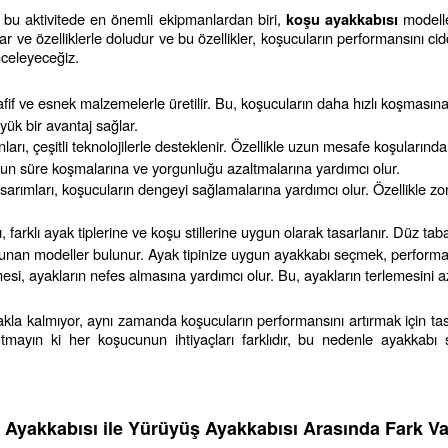
 bu aktivitede en önemli ekipmanlardan biri, 
 modelle
koşu ayakkabısı
e özelliklerle doludur ve bu özellikler, koşucuların performansını ciddi 
inceleyeceğiz.
afif ve esnek malzemelerle üretilir. Bu, koşucuların daha hızlı koşmasına
üyük bir avantaj sağlar.
ları, çeşitli teknolojilerle desteklenir. Özellikle uzun mesafe koşuların
zun süre koşmalarına ve yorgunluğu azaltmalarına yardımcı olur.
sarımları, koşucuların dengeyi sağlamalarına yardımcı olur. Özellikle zo
farklı ayak tiplerine ve koşu stillerine uygun olarak tasarlanır. Düz taba
unan modeller bulunur. Ayak tipinize uygun ayakkabı seçmek, performansı
si, ayakların nefes almasına yardımcı olur. Bu, ayakların terlemesini a
kla kalmıyor, aynı zamanda koşucuların performansını artırmak için tasa
mayın ki her koşucunun ihtiyaçları farklıdır, bu nedenle ayakkabı se
 Ayakkabısı ile Yürüyüş Ayakkabısı Arasında Fark Va