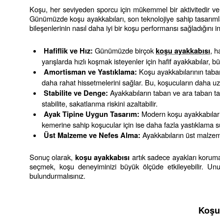
Koşu, her seviyeden sporcu için mükemmel bir aktivitedir ve
Günümüzde koşu ayakkabıları, son teknolojiye sahip tasarımlar v
bileşenlerinin nasıl daha iyi bir koşu performansı sağladığını 
 Günümüzde birçok 
, h
Hafiflik ve Hız:
koşu ayakkabısı
yarışlarda hızlı koşmak isteyenler için hafif ayakkabılar, b
 Koşu ayakkabılarının taban
Amortisman ve Yastıklama:
daha rahat hissetmelerini sağlar. Bu, koşucuların daha u
 Ayakkabıların taban ve ara taban ta
Stabilite ve Denge:
stabilite, sakatlanma riskini azaltabilir.
 Modern koşu ayakkabıları, 
Ayak Tipine Uygun Tasarım:
kemerine sahip koşucular için ise daha fazla yastıklama s
 Ayakkabıların üst malzeme
Üst Malzeme ve Nefes Alma:
Sonuç olarak, 
 artık sadece ayakları koruma
koşu ayakkabısı
seçmek, koşu deneyiminizi büyük ölçüde etkileyebilir. Unut
bulundurmalısınız.
Koşu