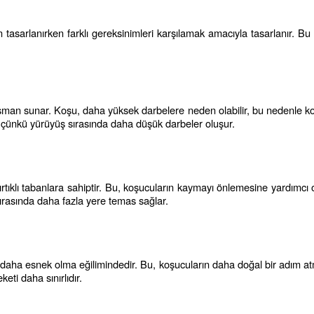
in tasarlanırken farklı gereksinimleri karşılamak amacıyla tasarlanır. Bu
sman sunar. Koşu, daha yüksek darbelere neden olabilir, bu nedenle koş
r çünkü yürüyüş sırasında daha düşük darbeler oluşur.
ırtıklı tabanlara sahiptir. Bu, koşucuların kaymayı önlemesine yardımcı
sırasında daha fazla yere temas sağlar.
n daha esnek olma eğilimindedir. Bu, koşucuların daha doğal bir adım atm
eti daha sınırlıdır.