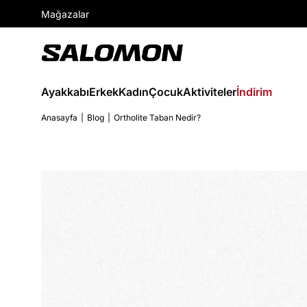
Mağazalar
Ayakkabı
Erkek
Kadın
Çocuk
Aktiviteler
İndirim
Anasayfa
Blog
Ortholite Taban Nedir?