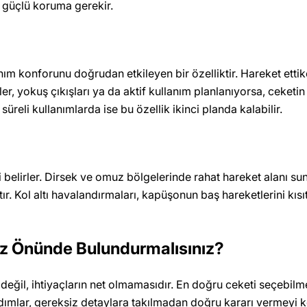
a güçlü koruma gerekir.
anım konforunu doğrudan etkileyen bir özelliktir. Hareket etti
er, yokuş çıkışları ya da aktif kullanım planlanıyorsa, ceketi
reli kullanımlarda ise bu özellik ikinci planda kalabilir.
i belirler. Dirsek ve omuz bölgelerinde rahat hareket alanı 
atır. Kol altı havalandırmaları, kapüşonun baş hareketlerini kı
z Önünde Bulundurmalısınız?
ğil, ihtiyaçların net olmamasıdır. En doğru ceketi seçebilmek 
mlar, gereksiz detaylara takılmadan doğru kararı vermeyi kol