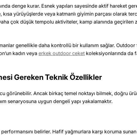
sında denge kurar. Esnek yapıları sayesinde aktif hareket ge
kısa yürüyüşlerde veya katmanlı giyimin parçası olarak tercih e
Daha çok düşük tempolu aktiviteler, kamp alanında geçirilen
lar genellikle daha kontrollü bir kullanım sağlar. Outdoor faa
mon’un kadın veya
erkek outdoor ceket
koleksiyonlarında da f
esi Gereken Teknik Özellikler
cu görünebilir. Ancak birkaç temel noktayı bilmek, doğru ür
anım senaryosuna uygun dengeli yapı yakalamaktır.
i performansını belirler. Hafif yağmurlara karşı koruma sunan 