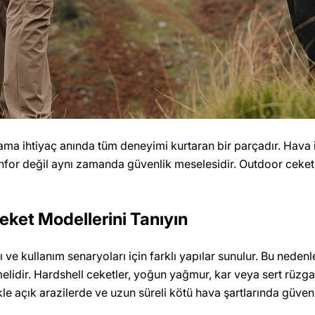
a ihtiyaç anında tüm deneyimi kurtaran bir parçadır. Hava i
for değil aynı zamanda güvenlik meselesidir. Outdoor ceketi 
ket Modellerini Tanıyın
arı ve kullanım senaryoları için farklı yapılar sunulur. Bu ne
elidir. Hardshell ceketler, yoğun yağmur, kar veya sert rüzgar g
 açık arazilerde ve uzun süreli kötü hava şartlarında güvenl