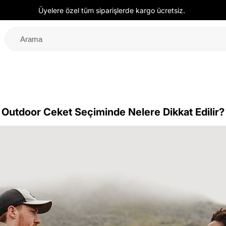
Üyelere özel tüm siparişlerde kargo ücretsiz.
Outdoor Ceket Seçiminde Nelere Dikkat Edilir?