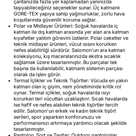
çantanızda fazla yer kaplamadan yanınızda
taşıyabileceğiniz seçenekler sunar. Üç katmanlı
GORE-TEX yapıya sahip yağmurluklar, zorlu hava
koşullarında güvenilir koruma sağlar.
Polar ve Midlayer Ürünleri: Soğuk havalarda iç
katman ile dış katman arasında yer alan ara katman
kıyafetler yalıtım görevini üstlenir. Polar ceketler ve
teknik midlayer ürünleri, vücut ısısını korurken
nefes alabilirliği sürdürür. Salomon'un ara katman
koleksiyonu, kış maceralarınızda ekstra sıcaklık
sağlamak üzere tasarlanmıştır. Bu parçalar tek
başına da kullanılabilir, katmanlı sistemin parçası
olarak da işlev görür.
Termal İçlikler ve Teknik Tişörtler: Vücuda en yakın
katman olan iç giyim, nem yönetiminde kritik rol
oynar. Termal içlikler, soğuk havalarda ısıyı
korurken teri vücuttan uzaklaştırır. Sıcak havalarda
ise hafif ve nefes alabilen teknik tişörtler tercih
edilir. Salomon'un erkek ve kadın teknik tişört
serileri, spor yaparken konforunuzu ve
performansınızı artırmaya yardımcı olacak şekilde
tasarlanmıştır.
Pantolon, Şort ve Taytlar: Outdoor pantolonlar,