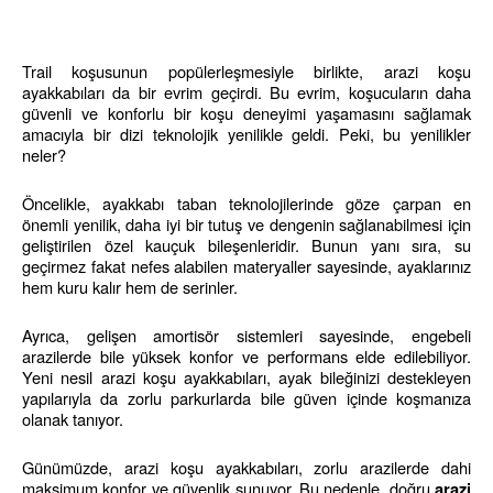
Trail koşusunun popülerleşmesiyle birlikte, arazi koşu 
ayakkabıları da bir evrim geçirdi. Bu evrim, koşucuların daha 
güvenli ve konforlu bir koşu deneyimi yaşamasını sağlamak 
amacıyla bir dizi teknolojik yenilikle geldi. Peki, bu yenilikler 
neler?
Öncelikle, ayakkabı taban teknolojilerinde göze çarpan en 
önemli yenilik, daha iyi bir tutuş ve dengenin sağlanabilmesi için 
geliştirilen özel kauçuk bileşenleridir. Bunun yanı sıra, su 
geçirmez fakat nefes alabilen materyaller sayesinde, ayaklarınız 
hem kuru kalır hem de serinler.
Ayrıca, gelişen amortisör sistemleri sayesinde, engebeli 
arazilerde bile yüksek konfor ve performans elde edilebiliyor. 
Yeni nesil arazi koşu ayakkabıları, ayak bileğinizi destekleyen 
yapılarıyla da zorlu parkurlarda bile güven içinde koşmanıza 
olanak tanıyor.
Günümüzde, arazi koşu ayakkabıları, zorlu arazilerde dahi 
maksimum konfor ve güvenlik sunuyor. Bu nedenle, doğru 
arazi 