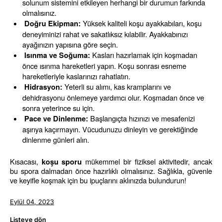
solunum sistemini etkileyen herhangi bir durumun farkında 
olmalısınız.
 Yüksek kaliteli koşu ayakkabıları, koşu 
Doğru Ekipman:
deneyiminizi rahat ve sakatlıksız kılabilir. Ayakkabınızı 
ayağınızın yapısına göre seçin.
 Kasları hazırlamak için koşmadan 
Isınma ve Soğuma:
önce ısınma hareketleri yapın. Koşu sonrası esneme 
hareketleriyle kaslarınızı rahatlatın.
 Yeterli su alımı, kas kramplarını ve 
Hidrasyon:
dehidrasyonu önlemeye yardımcı olur. Koşmadan önce ve 
sonra yeterince su için.
 Başlangıçta hızınızı ve mesafenizi 
Pace ve Dinlenme:
aşırıya kaçırmayın. Vücudunuzu dinleyin ve gerektiğinde 
dinlenme günleri alın.
Kısacası, 
 mükemmel bir fiziksel aktivitedir, ancak 
koşu sporu
bu spora dalmadan önce hazırlıklı olmalısınız. Sağlıkla, güvenle 
ve keyifle koşmak için bu ipuçlarını aklınızda bulundurun!
Eylül 04, 2023
Listeye dön