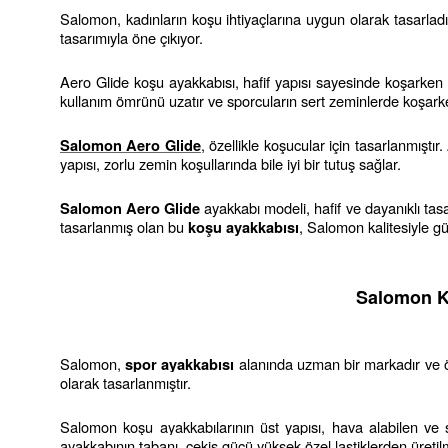
Salomon, kadınların koşu ihtiyaçlarına uygun olarak tasarladı
tasarımıyla öne çıkıyor.
Aero Glide koşu ayakkabısı, hafif yapısı sayesinde koşarken
kullanım ömrünü uzatır ve sporcuların sert zeminlerde koşarke
, özellikle koşucular için tasarlanmışt
Salomon Aero Glide
yapısı, zorlu zemin koşullarında bile iyi bir tutuş sağlar.
 ayakkabı modeli, hafif ve dayanıklı tas
Salomon Aero Glide
tasarlanmış olan bu 
, Salomon kalitesiyle gü
koşu ayakkabısı
Salomon Ko
Salomon, 
 alanında uzman bir markadır ve ö
spor ayakkabısı
olarak tasarlanmıştır.
Salomon koşu ayakkabılarının üst yapısı, hava alabilen ve s
ayakkabının tabanı, çekiş gücü yüksek özel lastiklerden üreti