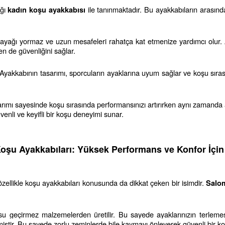
ğı 
 ile tanınmaktadır. Bu ayakkabıların arasınd
kadın koşu ayakkabısı
 ayağı yormaz ve uzun mesafeleri rahatça kat etmenize yardımcı olur. A
n de güvenliğini sağlar.
ır. Ayakkabının tasarımı, sporcuların ayaklarına uyum sağlar ve koşu sır
arımı sayesinde koşu sırasında performansınızı artırırken aynı zamanda a
venli ve keyifli bir koşu deneyimi sunar.
şu Ayakkabıları: Yüksek Performans ve Konfor İçin
zellikle koşu ayakkabıları konusunda da dikkat çeken bir isimdir. 
Salo
u geçirmez malzemelerden üretilir. Bu sayede ayaklarınızın terlemesini
lmiştir. Bu sayede zorlu zeminlerde bile kaymayı önleyerek güvenli bir k