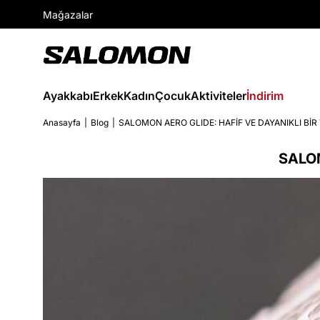
Mağazalar
Ayakkabı
Erkek
Kadın
Çocuk
Aktiviteler
İndirim
Anasayfa
Blog
SALOMON AERO GLIDE: HAFİF VE DAYANIKLI BİR
SALOM