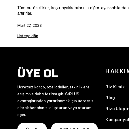
Tüm bu özellikler, koşu ayakkabılarının diğer ayakkabılardan 
artırırlar.
Mart 27, 2023
Listeye dön
ÜYE OL
HAKKI
Biz Kimiz
Ücretsiz kargo, özel ödüller, etkinliklere
erişim ve daha fazlası gibi S/PLUS
Blog
avantajlarından yararlanmak için ücretsiz
olarak hesabınızı oluşturun veya oturum
Bize Ulaşı
açın.
Kampanyal