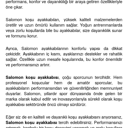
performans, konfor ve dayanıklılığı bir araya getiren özellikleriyle 
öne çıkar.
Salomon koşu ayakkabıları, yüksek kaliteli malzemelerden 
üretilir ve uzun ömürlü kullanım sağlar. Yoğun antrenmanlarda 
veya zorlu koşullarda bile bu ayakkabılar, size dayanıklılık sunar 
ve formunu korur.
Ayrıca, Salomon ayakkabılarının konforlu yapısı da dikkat 
çekicidir. Ayakkabının iç kısmı, ayaklarınızı destekler ve rahatlık 
sağlar. Özellikle uzun mesafe koşularında, bu konfor önemlidir 
ve performansınızı artırır.
, çoğu sporcunun tercihidir. Hem 
Salomon koşu ayakkabısı
profesyonel koşucular hem de amatör sporcular, bu 
ayakkabıların performansından ve güvenilirliğinden memnuniyet 
duyarlar. Salomon, yıllardır spor dünyasında önde gelen bir 
marka olarak kabul edilir ve inovasyonlarıyla sürekli olarak koşu 
ayakkabısı sektöründe öncü olmayı sürdürür.
Eğer siz de en kaliteli ve dayanıklı koşu ayakkabısını arıyorsanız, 
 tercih edebilirsiniz. Performansınızı 
Salomon koşu ayakkabısı
artırmak, konforlu bir koşu deneyimi yaşamak ve zorlu koşullara 