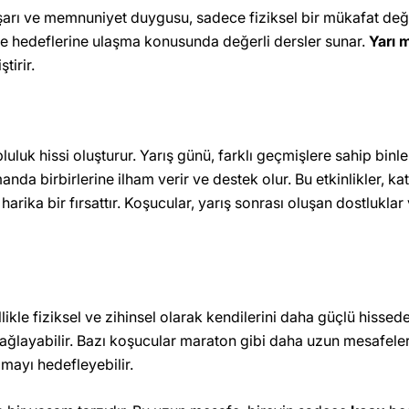
ı ve memnuniyet duygusu, sadece fiziksel bir mükafat değil,
a ve hedeflerine ulaşma konusunda değerli dersler sunar.
Yarı 
tirir.
luk hissi oluşturur. Yarış günü, farklı geçmişlere sahip binlerc
 birbirlerine ilham verir ve destek olur. Bu etkinlikler, katıl
 harika bir fırsattır. Koşucular, yarış sonrası oluşan dostluk
le fiziksel ve zihinsel olarak kendilerini daha güçlü hissede
abilir. Bazı koşucular maraton gibi daha uzun mesafelere yö
lmayı hedefleyebilir.