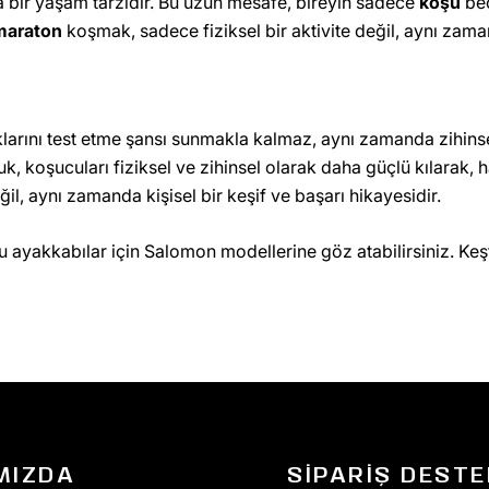
a bir yaşam tarzıdır. Bu uzun mesafe, bireyin sadece
koşu
bec
maraton
koşmak, sadece fiziksel bir aktivite değil, aynı zama
klarını test etme şansı sunmakla kalmaz, aynı zamanda zihinsel 
luk, koşucuları fiziksel ve zihinsel olarak daha güçlü kılarak, 
ğil, aynı zamanda kişisel bir keşif ve başarı hikayesidir.
 ayakkabılar için Salomon modellerine göz atabilirsiniz. Ke
MIZDA
SIPARIŞ DESTE