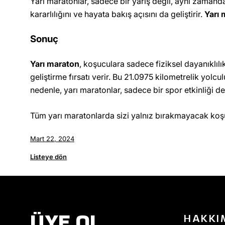
Yarı maratonlar, sadece bir yarış değil, aynı zamand
kararlılığını ve hayata bakış açısını da geliştirir.
Yarı 
Sonuç
Yarı maraton
, koşuculara sadece fiziksel dayanıklılı
geliştirme fırsatı verir. Bu 21.0975 kilometrelik yolcu
nedenle, yarı maratonlar, sadece bir spor etkinliği de
Tüm yarı maratonlarda sizi yalnız bırakmayacak koşu
Mart 22, 2024
Listeye dön
ÜYE OL
HAKKI