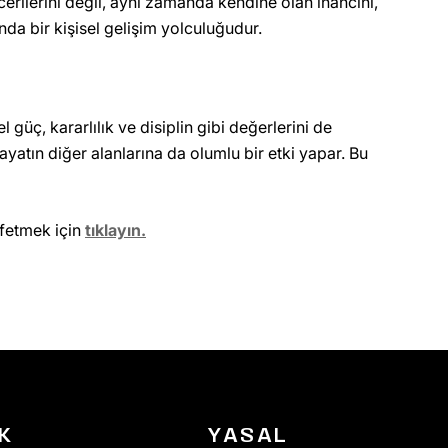
erilerini değil, aynı zamanda kendine olan inancını,
nda bir kişisel gelişim yolculuğudur.
güç, kararlılık ve disiplin gibi değerlerini de
hayatın diğer alanlarına da olumlu bir etki yapar. Bu
şfetmek için
tıklayın.
K
YASAL