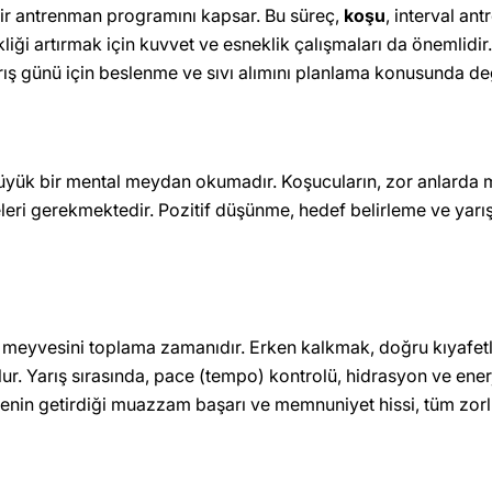
k bir antrenman programını kapsar. Bu süreç,
koşu
, interval an
ekliği artırmak için kuvvet ve esneklik çalışmaları da önemlid
rış günü için beslenme ve sıvı alımını planlama konusunda de
büyük bir mental meydan okumadır. Koşucuların, zor anlarda mo
meleri gerekmektedir. Pozitif düşünme, hedef belirleme ve yarış
in meyvesini toplama zamanıdır. Erken kalkmak, doğru kıyafe
r. Yarış sırasında, pace (tempo) kontrolü, hidrasyon ve enerji
eçmenin getirdiği muazzam başarı ve memnuniyet hissi, tüm zor