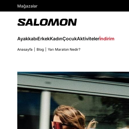
Mağazalar
Ayakkabı
Erkek
Kadın
Çocuk
Aktiviteler
İndirim
Anasayfa
Blog
Yarı Maraton Nedir?