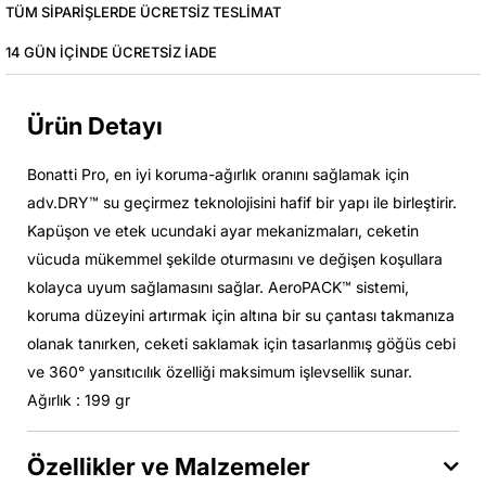
TÜM SIPARIŞLERDE ÜCRETSIZ TESLIMAT
14 GÜN IÇINDE ÜCRETSIZ IADE
Ürün Detayı
Bonatti Pro, en iyi koruma-ağırlık oranını sağlamak için
adv.DRY™ su geçirmez teknolojisini hafif bir yapı ile birleştirir.
Kapüşon ve etek ucundaki ayar mekanizmaları, ceketin
vücuda mükemmel şekilde oturmasını ve değişen koşullara
kolayca uyum sağlamasını sağlar. AeroPACK™ sistemi,
koruma düzeyini artırmak için altına bir su çantası takmanıza
olanak tanırken, ceketi saklamak için tasarlanmış göğüs cebi
ve 360° yansıtıcılık özelliği maksimum işlevsellik sunar.
Ağırlık : 199 gr
Özellikler ve Malzemeler