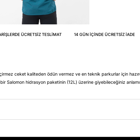
ARIŞLERDE ÜCRETSIZ TESLIMAT
14 GÜN IÇINDE ÜCRETSIZ IADE
eçirmez ceket kaliteden ödün vermez ve en teknik parkurlar için hazır
 Salomon hidrasyon paketinin (12L) üzerine giyebileceğiniz anlamına g