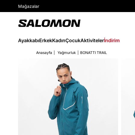
Mağazalar
Ayakkabı
Erkek
Kadın
Çocuk
Aktiviteler
İndirim
Anasayfa
Yağmurluk
BONATTI TRAIL