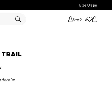
Bize Ulaşın
Üye Girişi
 TRAIL
k
e Haber Ver