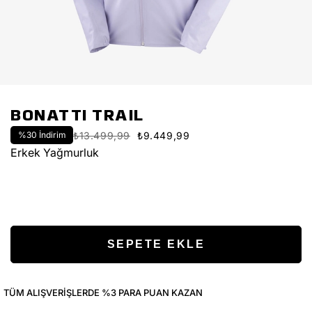
BONATTI TRAIL
%
30
İndirim
₺13.499,99
₺9.449,99
Erkek Yağmurluk
TÜM ALIŞVERIŞLERDE %3 PARA PUAN KAZAN