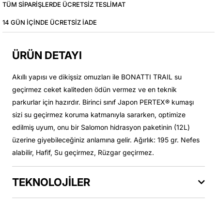
TÜM SIPARIŞLERDE ÜCRETSIZ TESLIMAT
14 GÜN IÇINDE ÜCRETSIZ IADE
ÜRÜN DETAYI
Akıllı yapısı ve dikişsiz omuzları ile BONATTI TRAIL su
geçirmez ceket kaliteden ödün vermez ve en teknik
parkurlar için hazırdır. Birinci sınıf Japon PERTEX® kumaşı
sizi su geçirmez koruma katmanıyla sararken, optimize
edilmiş uyum, onu bir Salomon hidrasyon paketinin (12L)
üzerine giyebileceğiniz anlamına gelir. Ağırlık: 195 gr. Nefes
alabilir, Hafif, Su geçirmez, Rüzgar geçirmez.
TEKNOLOJİLER