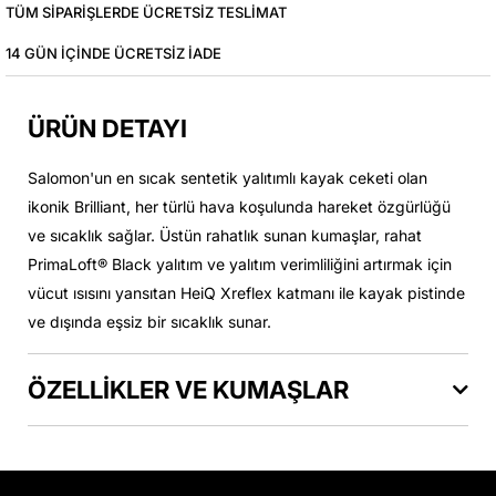
TÜM SIPARIŞLERDE ÜCRETSIZ TESLIMAT
14 GÜN IÇINDE ÜCRETSIZ IADE
ÜRÜN DETAYI
Salomon'un en sıcak sentetik yalıtımlı kayak ceketi olan
ikonik Brilliant, her türlü hava koşulunda hareket özgürlüğü
ve sıcaklık sağlar. Üstün rahatlık sunan kumaşlar, rahat
PrimaLoft® Black yalıtım ve yalıtım verimliliğini artırmak için
vücut ısısını yansıtan HeiQ Xreflex katmanı ile kayak pistinde
ve dışında eşsiz bir sıcaklık sunar.
ÖZELLİKLER VE KUMAŞLAR