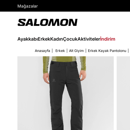
Mağazalar
Ayakkabı
Erkek
Kadın
Çocuk
Aktiviteler
İndirim
Anasayfa
Erkek
Alt Giyim
Erkek Kayak Pantolonu