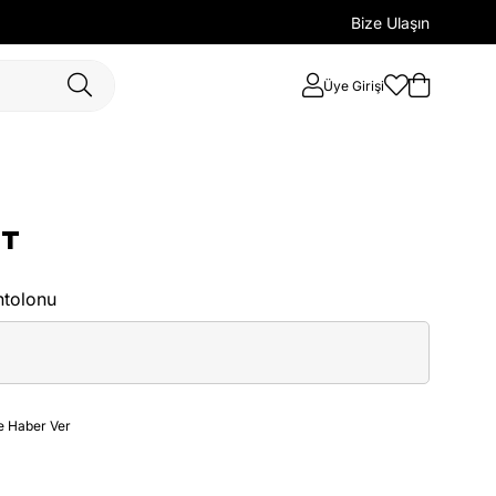
Bize Ulaşın
Üye Girişi
NT
ntolonu
e Haber Ver