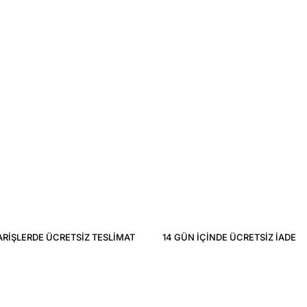
ARIŞLERDE ÜCRETSIZ TESLIMAT
14 GÜN IÇINDE ÜCRETSIZ IADE