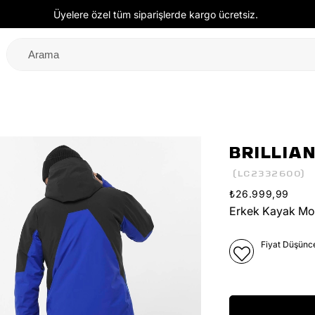
Üyelere özel tüm siparişlerde kargo ücretsiz.
BRILLIA
(LC2332600)
₺26.999,99
Erkek Kayak Mo
Fiyat Düşünc