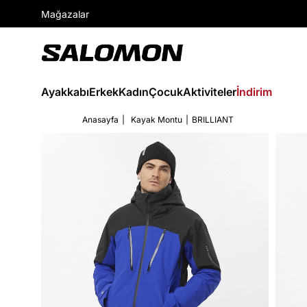
Mağazalar
Ayakkabı
Erkek
Kadın
Çocuk
Aktiviteler
İndirim
Anasayfa
Kayak Montu
BRILLIANT