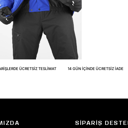
ARIŞLERDE ÜCRETSIZ TESLIMAT
14 GÜN IÇINDE ÜCRETSIZ IADE
MIZDA
SIPARIŞ DESTE