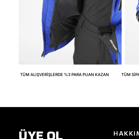
TÜM ALIŞVERIŞLERDE %3 PARA PUAN KAZAN
TÜM SIP
ÜYE OL
HAKKI