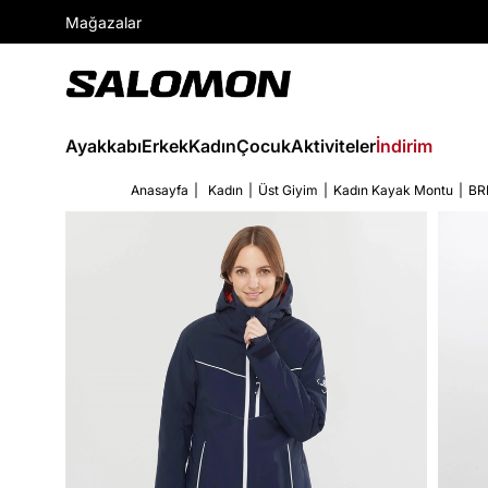
Mağazalar
Ayakkabı
Erkek
Kadın
Çocuk
Aktiviteler
İndirim
Anasayfa
Kadın
Üst Giyim
Kadın Kayak Montu
BR