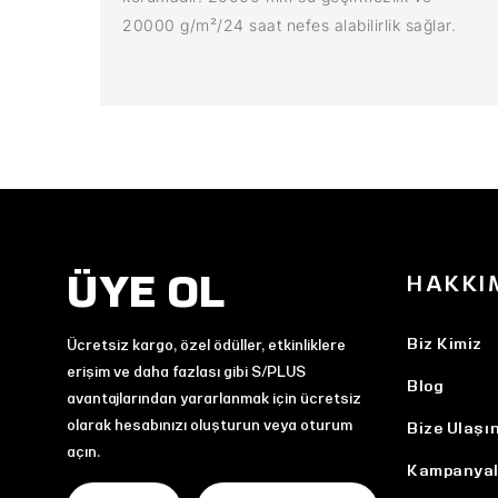
20000 g/m²/24 saat nefes alabilirlik sağlar.
ÜYE OL
HAKKI
Biz Kimiz
Ücretsiz kargo, özel ödüller, etkinliklere
erişim ve daha fazlası gibi S/PLUS
Blog
avantajlarından yararlanmak için ücretsiz
olarak hesabınızı oluşturun veya oturum
Bize Ulaşı
açın.
Kampanyal