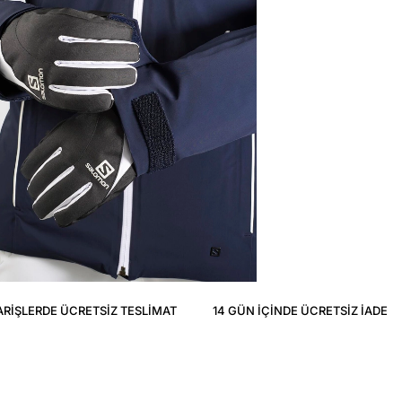
ARIŞLERDE ÜCRETSIZ TESLIMAT
14 GÜN IÇINDE ÜCRETSIZ IADE