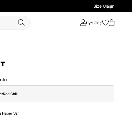
Bize Ulaşın
Üye Girişi
NT
ntu
/Red Chili
e Haber Ver