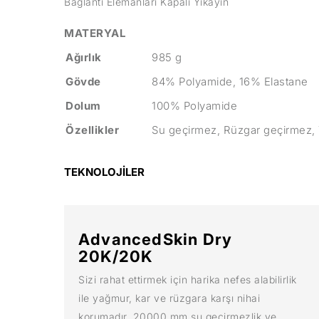
Bağlantı Elemanları Kapalı Yıkayın
MATERYAL
Ağırlık
985 g
Gövde
84% Polyamide, 16% Elastane
Dolum
100% Polyamide
Özellikler
Su geçirmez, Rüzgar geçirmez, Y
TEKNOLOJİLER
AdvancedSkin Dry
20K/20K
Sizi rahat ettirmek için harika nefes alabilirlik
ile yağmur, kar ve rüzgara karşı nihai
korumadır. 20000 mm su geçirmezlik ve