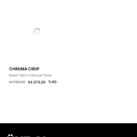
CHROMA CROP
Kadın Yarım Fermuar Polar
%40
₺7.799,99
₺4.679,99