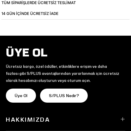
TÜM SIPARIŞLERDE ÜCRETSIZ TESLIMAT
14 GÜN IÇINDE ÜCRETSIZ IADE
ÜYE OL
Ücretsiz kargo, özel ödüller, etkinliklere erişim ve daha
fazlası gibi S/PLUS avantajlarından yararlanmak için ücretsiz
olarak hesabınızı oluşturun veya oturum açın.
Üye Ol
S/PLUS Nedir?
HAKKIMIZDA