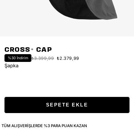
CROSS+ CAP
%
30
İndirim
₺3.399,99
₺2.379,99
Şapka
TÜM ALIŞVERIŞLERDE %3 PARA PUAN KAZAN