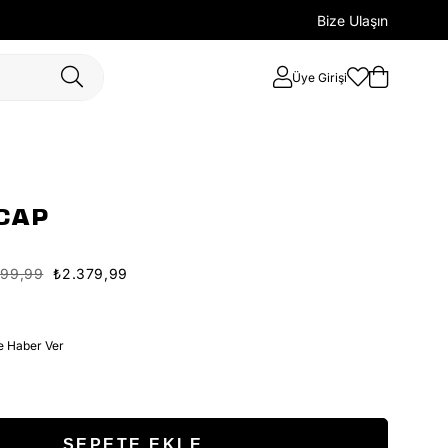
Bize Ulaşın
Üye Girişi
CAP
399,99
₺2.379,99
e Haber Ver