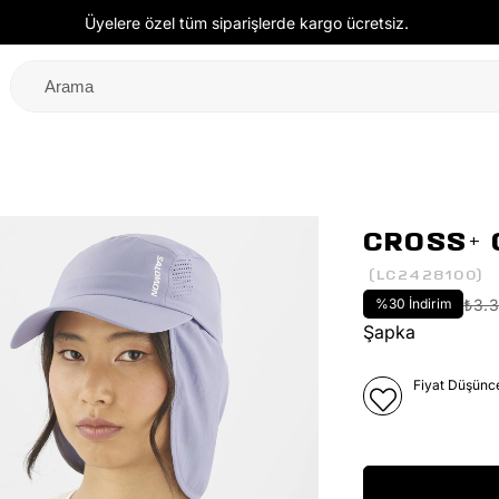
Üyelere özel tüm siparişlerde kargo ücretsiz.
CROSS+ 
(LC2428100)
%
30
İndirim
₺3.
Şapka
Fiyat Düşünc