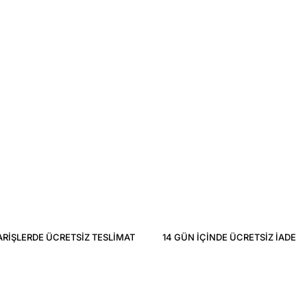
ARIŞLERDE ÜCRETSIZ TESLIMAT
14 GÜN IÇINDE ÜCRETSIZ IADE