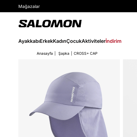
Mağazalar
Ayakkabı
Erkek
Kadın
Çocuk
Aktiviteler
İndirim
Anasayfa
Şapka
CROSS+ CAP