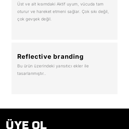
Üst ve alt kısımdaki Aktif uyum, vücuda tam
oturur ve hareket etmeni sağlar. Çok sıkı değil,
çok gevşek değil.
Reflective branding
Bu ürün üzerindeki yansıtıcı ekler ile
tasarlanmıştır..
ÜYE OL