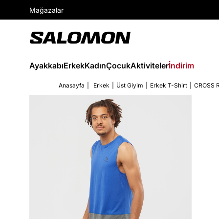
Mağazalar
Ayakkabı
Erkek
Kadın
Çocuk
Aktiviteler
İndirim
Anasayfa
Erkek
Üst Giyim
Erkek T-Shirt
CROSS 