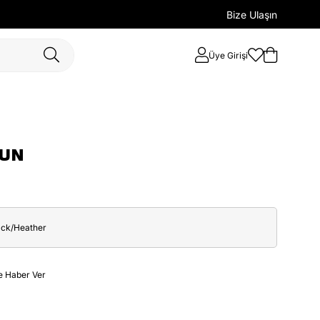
Bize Ulaşın
Üye Girişi
UN
ack/Heather
e Haber Ver