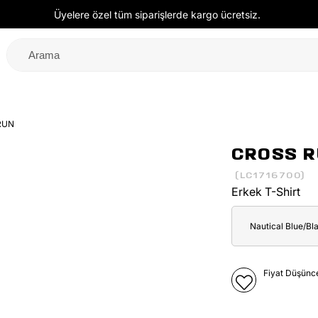
Üyelere özel tüm siparişlerde kargo ücretsiz.
RUN
CROSS R
(LC1716700)
Erkek T-Shirt
Nautical Blue/Bl
Fiyat Düşünc