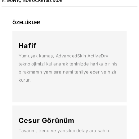
14 GÜN IÇINDE ÜCRETSIZ IADE
ÖZELLİKLER
Hafif
Yumuşak kumaş, AdvancedSkin ActiveDry
teknolojimizi kullanarak teninizde harika bir his
bırakmanın yanı sıra nemi tahliye eder ve hızlı
kurur.
Cesur Görünüm
Tasarım, trend ve yansıtıcı detaylara sahip.