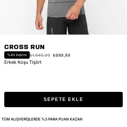
CROSS RUN
%
40
İndirim
₺1.649,99
₺989,99
Erkek Koşu Tişört
TÜM ALIŞVERIŞLERDE %3 PARA PUAN KAZAN