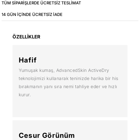
TÜM SIPARIŞLERDE ÜCRETSIZ TESLIMAT
14 GÜN IÇINDE ÜCRETSIZ IADE
ÖZELLİKLER
Hafif
Yumuşak kumaş, AdvancedSkin ActiveDry
teknolojimizi kullanarak teninizde harika bir his
bırakmanın yanı sıra nemi tahliye eder ve hızlı
kurur.
Cesur Görünüm