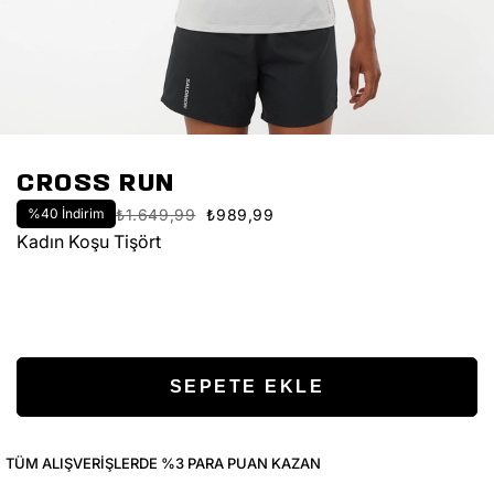
CROSS RUN
%
40
İndirim
₺1.649,99
₺989,99
Kadın Koşu Tişört
TÜM ALIŞVERIŞLERDE %3 PARA PUAN KAZAN