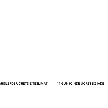
ARIŞLERDE ÜCRETSIZ TESLIMAT
14 GÜN IÇINDE ÜCRETSIZ IADE