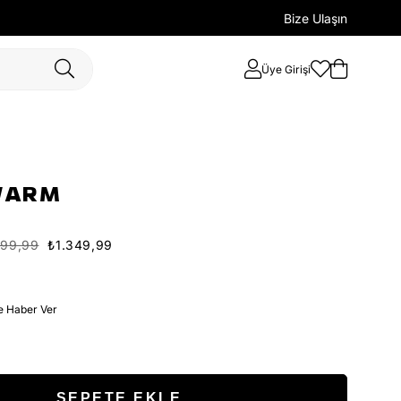
Bize Ulaşın
Üye Girişi
WARM
699,99
₺1.349,99
e Haber Ver