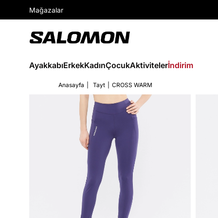
Mağazalar
Ayakkabı
Erkek
Kadın
Çocuk
Aktiviteler
İndirim
Anasayfa
Tayt
CROSS WARM