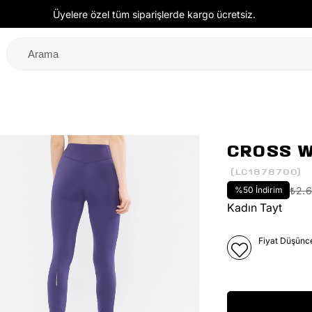
Üyelere özel tüm siparişlerde kargo ücretsiz.
CROSS 
(LC1878700)
%
50
İndirim
₺2.
Kadın Tayt
Fiyat Düşünc