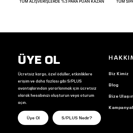
TÜM ALIŞVERIŞLERDE %3 PARA PUAN KAZAN
TÜM SIP
ÜYE OL
HAKKI
Biz Kimiz
Ücretsiz kargo, özel ödüller, etkinliklere
erişim ve daha fazlası gibi S/PLUS
Blog
avantajlarından yararlanmak için ücretsiz
olarak hesabınızı oluşturun veya oturum
Bize Ulaşı
açın.
Kampanyal
Üye Ol
S/PLUS Nedir?