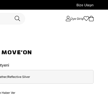
Bize Ulaşın
Üye Girişi
 MOVE'ON
tyeni
ther/Reflective Silver
e Haber Ver