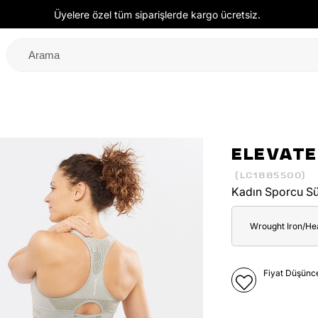
Üyelere özel tüm siparişlerde kargo ücretsiz.
ELEVATE
(LC1885500)
Kadın Sporcu Sü
Wrought Iron/Hea
Fiyat Düşünc