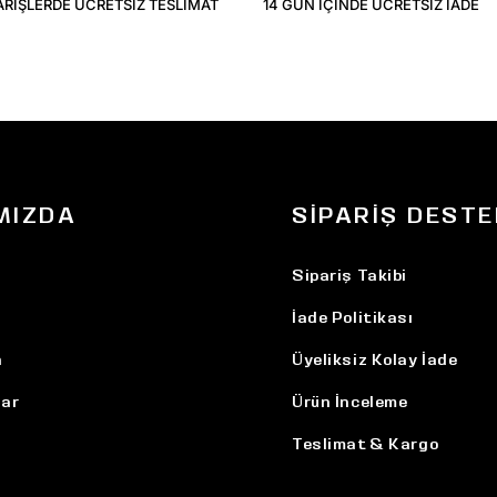
ARIŞLERDE ÜCRETSIZ TESLIMAT
14 GÜN IÇINDE ÜCRETSIZ IADE
MIZDA
SIPARIŞ DESTE
Sipariş Takibi
İade Politikası
n
Üyeliksiz Kolay İade
ar
Ürün İnceleme
Teslimat & Kargo