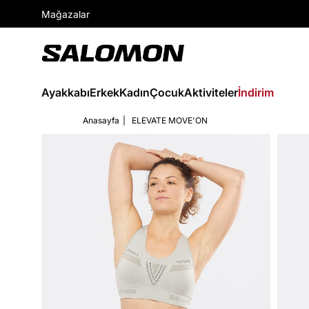
Mağazalar
Ayakkabı
Erkek
Kadın
Çocuk
Aktiviteler
İndirim
Anasayfa
ELEVATE MOVE'ON