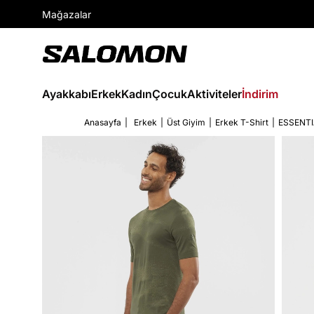
Mağazalar
Ayakkabı
Erkek
Kadın
Çocuk
Aktiviteler
İndirim
Anasayfa
Erkek
Üst Giyim
Erkek T-Shirt
ESSENT