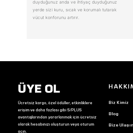
duyduğunuz anda ve ihtiyaç duyduğunuz
yerde sizi kuru, sıcak ve korumalı tutarak
vücut konforunu artırır.
ÜYE OL
HAKKI
Biz Kimiz
Ücretsiz kargo, özel ödüller, etkinliklere
erişim ve daha fazlası gibi S/PLUS
Blog
avantajlarından yararlanmak için ücretsiz
olarak hesabınızı oluşturun veya oturum
Bize Ulaşı
açın.