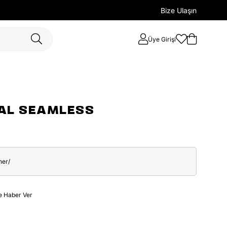
Bize Ulaşın
Üye Girişi
AL SEAMLESS
her/
e Haber Ver