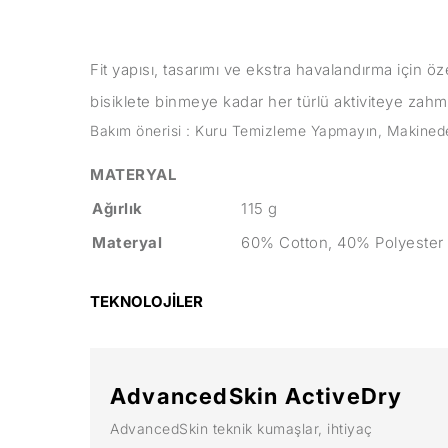
Fit yapısı, tasarımı ve ekstra havalandırma için ö
bisiklete binmeye kadar her türlü aktiviteye zahme
Bakım önerisi : Kuru Temizleme Yapmayın, Makined
MATERYAL
Ağırlık
115 g
Materyal
60% Cotton, 40% Polyester
TEKNOLOJİLER
AdvancedSkin ActiveDry
AdvancedSkin teknik kumaşlar, ihtiyaç