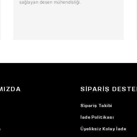
sağlayan desen mühendisliği.
MIZDA
SIPARIŞ DESTE
Sipariş Takibi
İade Politikası
n
Üyeliksiz Kolay İade