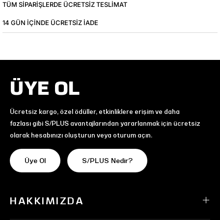
TÜM SIPARIŞLERDE ÜCRETSIZ TESLIMAT
14 GÜN IÇINDE ÜCRETSIZ IADE
ÜYE OL
Ücretsiz kargo, özel ödüller, etkinliklere erişim ve daha
fazlası gibi S/PLUS avantajlarından yararlanmak için ücretsiz
olarak hesabınızı oluşturun veya oturum açın.
Üye Ol
S/PLUS Nedir?
HAKKIMIZDA