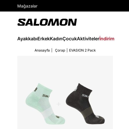
Mağazalar
Ayakkabı
Erkek
Kadın
Çocuk
Aktiviteler
İndirim
Anasayfa
Çorap
EVASION 2 Pack