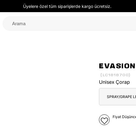
Üyelere özel tüm siparişlerde kargo ücretsiz.
EVASION
(LC1818700)
Unisex Çorap
SPRAY/GRAPE L
Fiyat Düşünc