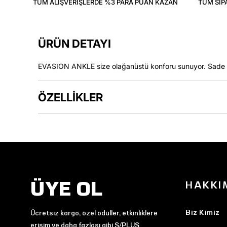
TÜM ALIŞVERIŞLERDE %3 PARA PUAN KAZAN
TÜM SIP
ÜRÜN DETAYI
EVASION ANKLE size olağanüstü konforu sunuyor. Sade b
ÖZELLİKLER
ÜYE OL
HAKKI
Biz Kimiz
Ücretsiz kargo, özel ödüller, etkinliklere
erişim ve daha fazlası gibi S/PLUS