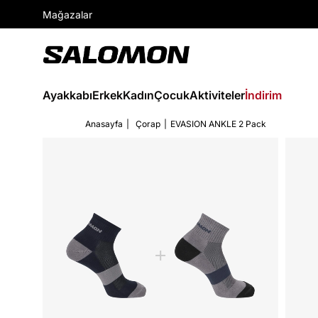
Mağazalar
Ayakkabı
Erkek
Kadın
Çocuk
Aktiviteler
İndirim
Anasayfa
Çorap
EVASION ANKLE 2 Pack