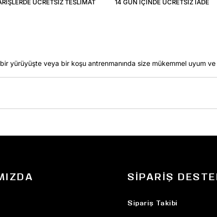
ARIŞLERDE ÜCRETSIZ TESLIMAT
14 GÜN IÇINDE ÜCRETSIZ IADE
ir yürüyüşte veya bir koşu antrenmanında size mükemmel uyum ve 
MIZDA
SIPARIŞ DESTE
Sipariş Takibi