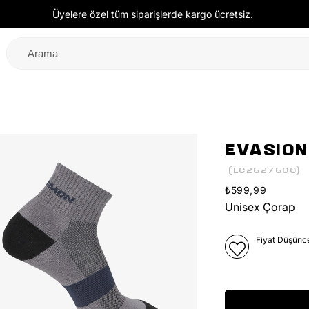
Üyelere özel tüm siparişlerde kargo ücretsiz.
EVASION
(LC2627600)
₺599,99
Unisex Çorap
Fiyat Düşünc