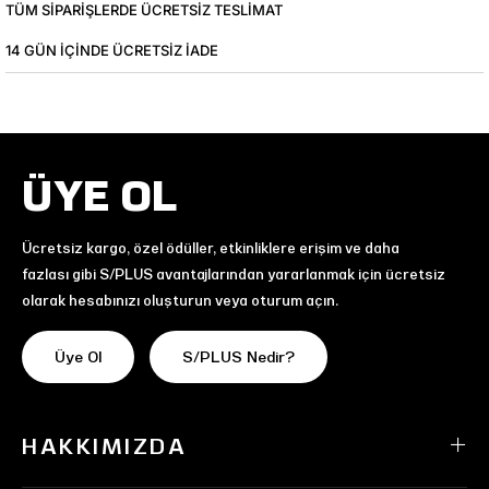
TÜM SIPARIŞLERDE ÜCRETSIZ TESLIMAT
14 GÜN IÇINDE ÜCRETSIZ IADE
ÜYE OL
Ücretsiz kargo, özel ödüller, etkinliklere erişim ve daha
fazlası gibi S/PLUS avantajlarından yararlanmak için ücretsiz
olarak hesabınızı oluşturun veya oturum açın.
Üye Ol
S/PLUS Nedir?
HAKKIMIZDA