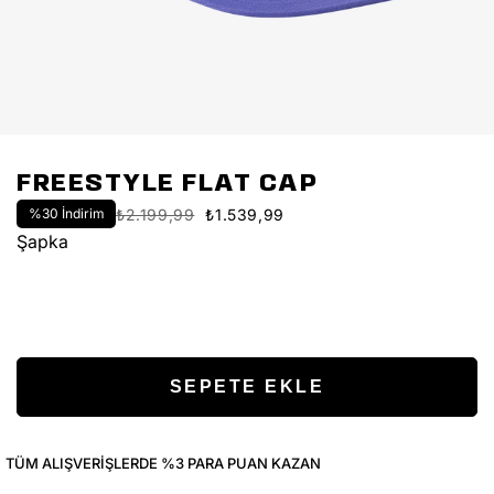
FREESTYLE FLAT CAP
%
30
İndirim
₺2.199,99
₺1.539,99
Şapka
TÜM ALIŞVERIŞLERDE %3 PARA PUAN KAZAN