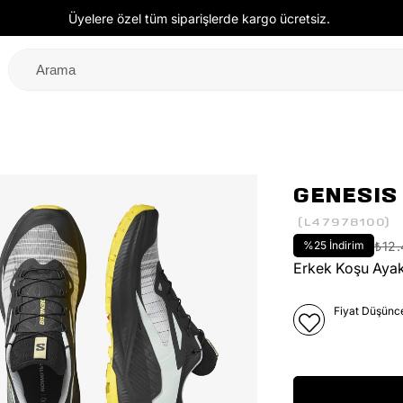
Üyelere özel tüm siparişlerde kargo ücretsiz.
GENESIS
(L47978100)
%
25
İndirim
₺12
Erkek Koşu Ayak
Fiyat Düşünc