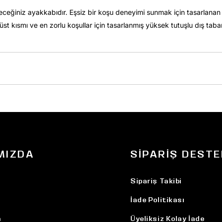
eceğiniz ayakkabıdır. Eşsiz bir koşu deneyimi sunmak için tasarlanan 
üst kısmı ve en zorlu koşullar için tasarlanmış yüksek tutuşlu dış taba
MIZDA
SIPARIŞ DESTE
Sipariş Takibi
İade Politikası
n
Üyeliksiz Kolay İade