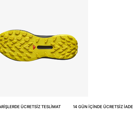
ARIŞLERDE ÜCRETSIZ TESLIMAT
14 GÜN IÇINDE ÜCRETSIZ IADE