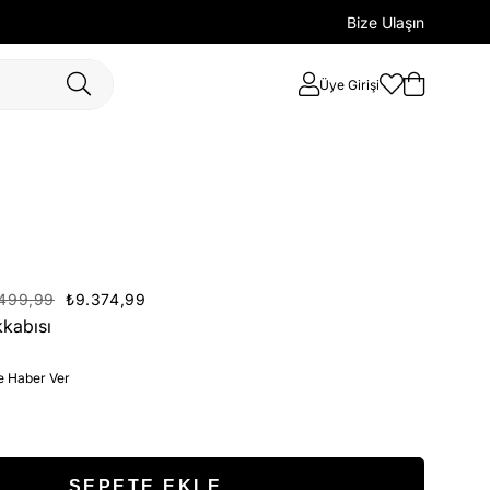
Bize Ulaşın
Üye Girişi
.499,99
₺9.374,99
kabısı
e Haber Ver