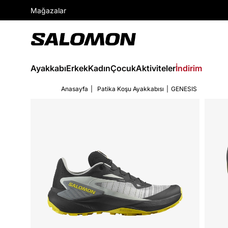
Mağazalar
Ayakkabı
Erkek
Kadın
Çocuk
Aktiviteler
İndirim
Anasayfa
Patika Koşu Ayakkabısı
GENESIS