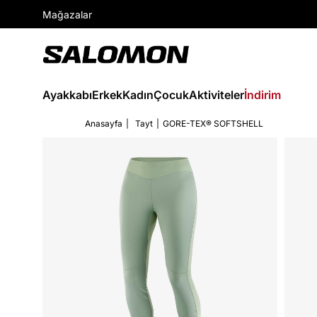
Mağazalar
Ayakkabı
Erkek
Kadın
Çocuk
Aktiviteler
İndirim
Anasayfa
Tayt
GORE-TEX® SOFTSHELL