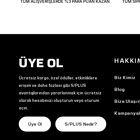
TÜM ALIŞVERIŞLERDE %3 PARA PUAN KAZAN
TÜM SIP
ÜYE OL
HAKKI
Biz Kimiz
Ücretsiz kargo, özel ödüller, etkinliklere
erişim ve daha fazlası gibi S/PLUS
Blog
avantajlarından yararlanmak için ücretsiz
olarak hesabınızı oluşturun veya oturum
Bize Ulaşı
açın.
Kampanyal
Üye Ol
S/PLUS Nedir?