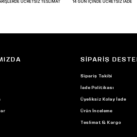
ARIŞLERDE ÜCRETSIZ TESLIMAT
14 GÜN IÇINDE ÜCRETSIZ IADE
MIZDA
SIPARIŞ DESTE
Sipariş Takibi
İade Politikası
n
Üyeliksiz Kolay İade
ar
Ürün İnceleme
Teslimat & Kargo