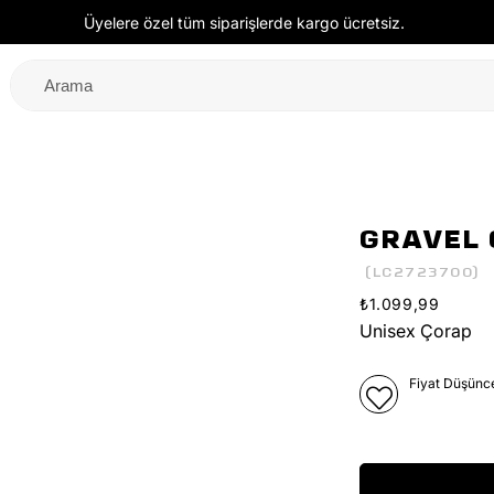
Üyelere özel tüm siparişlerde kargo ücretsiz.
GRAVEL 
(LC2723700)
₺1.099,99
Unisex Çorap
Fiyat Düşünc