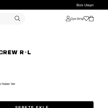
Bize Ulaşın
Üye Girişi
CREW R+L
e Haber Ver