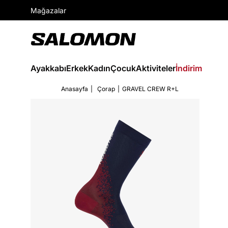
Mağazalar
Ayakkabı
Erkek
Kadın
Çocuk
Aktiviteler
İndirim
Anasayfa
Çorap
GRAVEL CREW R+L