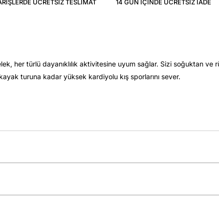
ARIŞLERDE ÜCRETSIZ TESLIMAT
14 GÜN IÇINDE ÜCRETSIZ IADE
lek, her türlü dayanıklılık aktivitesine uyum sağlar. Sizi soğuktan 
an kayak turuna kadar yüksek kardiyolu kış sporlarını sever.