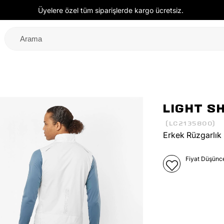
Üyelere özel tüm siparişlerde kargo ücretsiz.
LIGHT S
(LC2135800)
Erkek Rüzgarlık
Fiyat Düşünc