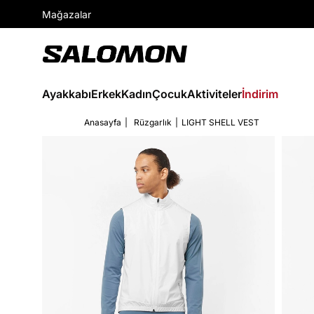
Mağazalar
Ayakkabı
Erkek
Kadın
Çocuk
Aktiviteler
İndirim
Anasayfa
Rüzgarlık
LIGHT SHELL VEST