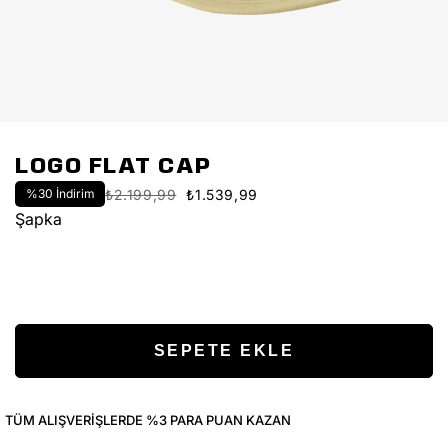
LOGO FLAT CAP
%
30
İndirim
₺2.199,99
₺1.539,99
Şapka
TÜM ALIŞVERIŞLERDE %3 PARA PUAN KAZAN