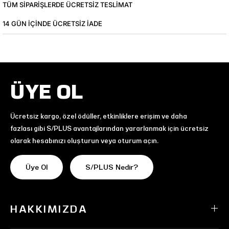
TÜM SIPARIŞLERDE ÜCRETSIZ TESLIMAT
14 GÜN IÇINDE ÜCRETSIZ IADE
ÜYE OL
Ücretsiz kargo, özel ödüller, etkinliklere erişim ve daha
fazlası gibi S/PLUS avantajlarından yararlanmak için ücretsiz
olarak hesabınızı oluşturun veya oturum açın.
Üye Ol
S/PLUS Nedir?
HAKKIMIZDA